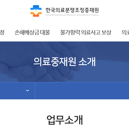
정
손해배상금 대불
불가항력 의료사고 보상
의
의료중재원 소개
업무소개