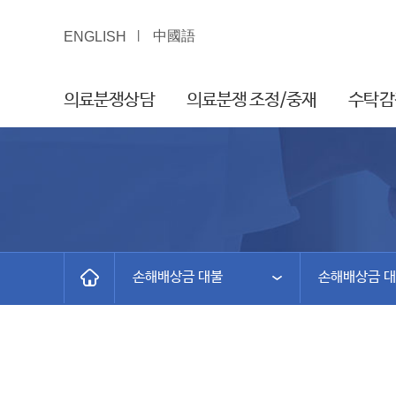
中國語
ENGLISH
의료분쟁상담
의료분쟁 조정/중재
수탁감
손해배상금 대불