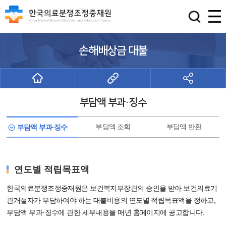
손해배상금 대불
부담액 부과·징수
부담액 조회
부담액 반환
부담액 부과·징수
연도별 적립목표액
대불비용 부담액 부과·징수
한국의료분쟁조정중재원은 보건복지부장관의 승인을 받아 보건의료기
관개설자가 부담하여야 하는 대불비용의 연도별 적립목표액을 정하고,
부담액 부과·징수에 관한 세부내용을 매년 홈페이지에 공고합니다.