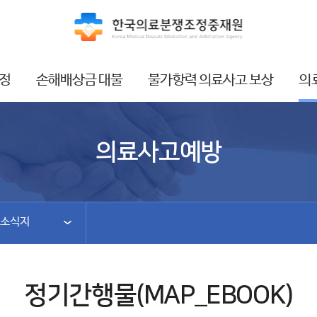
정
손해배상금 대불
불가항력 의료사고 보상
의
의료사고예방
 소식지
정기간행물(MAP_EBOOK)