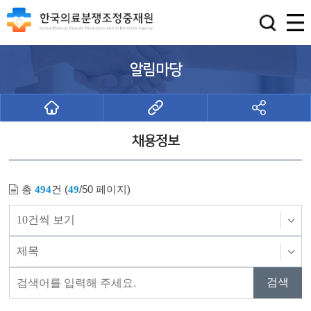
알림마당
채용정보
총
건 (
/50 페이지)
494
49