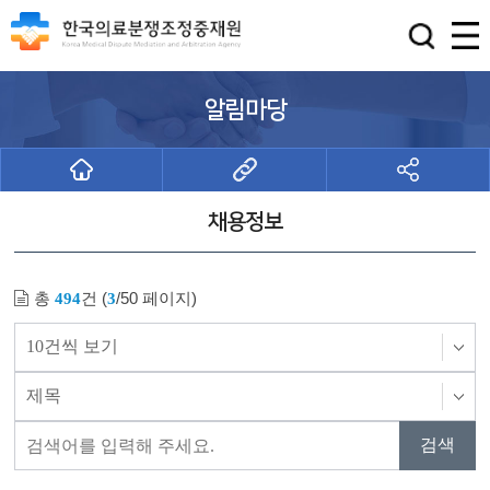
알림마당
채용정보
총
건 (
/50 페이지)
494
3