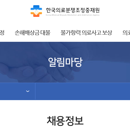
정
손해배상금 대불
불가항력 의료사고 보상
의
알림마당
채용정보