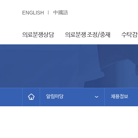
中國語
ENGLISH
의료분쟁상담
의료분쟁 조정/중재
수탁감
알림마당
채용정보