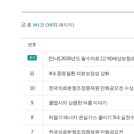
총
건 (
/31 페이지)
301
30
번호
[안내] 2026년도 필수의료 (고액)배상보험
11
4대 중증질환 의료보장성 강화
10
한국의료분쟁조정중재원 만화공모전 수상
9
쿨맵시의 상큼한 여름 이야기
8
하절기 에너지·온실가스 줄이기 5대 실천
7
한국의료분쟁조정중재원 만화공모전