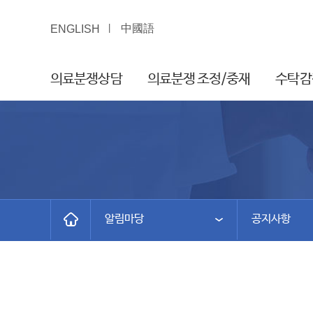
中國語
ENGLISH
의료분쟁상담
의료분쟁 조정/중재
수탁감
알림마당
공지사항