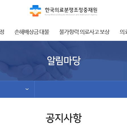
정
손해배상금 대불
불가항력 의료사고 보상
의
알림마당
공지사항