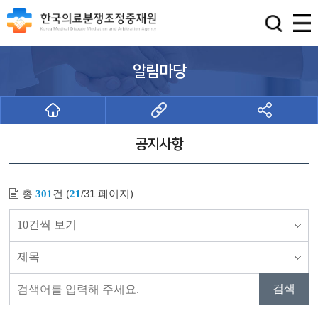
알림마당
공지사항
총
건 (
/31 페이지)
301
21