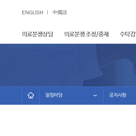
中國語
ENGLISH
의료분쟁상담
의료분쟁 조정/중재
수탁감
알림마당
공지사항