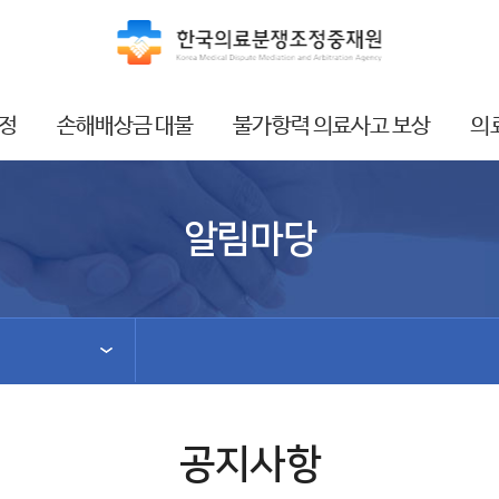
정
손해배상금 대불
불가항력 의료사고 보상
의
알림마당
공지사항