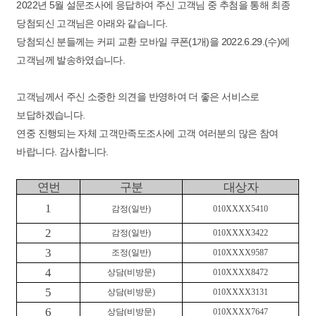
2022년 5월 설문조사에 응답하여 주신 고객님 중 추첨을 통해 최종
당첨되신 고객님은 아래와 같습니다.
당첨되신 분들께는 커피 교환 모바일 쿠폰(1개)을 2022.6.29.(수)에
고객님께 발송하였습니다.
고객님께서 주신 소중한 의견을 반영하여 더 좋은 서비스로
보답하겠습니다.
연중 진행되는 자체 고객만족도조사에 고객 여러분의 많은 참여
바랍니다. 감사합니다.
연번
구분
대상자
1
감정
(
일반
)
010XXXX5410
2
감정
(
일반
)
010XXXX3422
3
조정
(
일반
)
010XXXX9587
4
상담
(
비방문
)
010XXXX8472
5
상담
(
비방문
)
010XXXX3131
6
상담
(
비방문
)
010XXXX7647