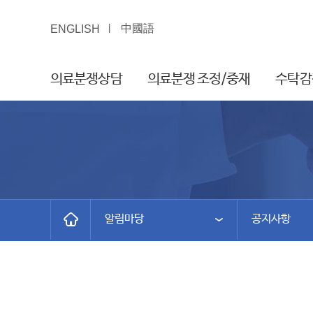
中國語
ENGLISH
의료분쟁상담
의료분쟁 조정/중재
수탁감
알림마당
공지사항