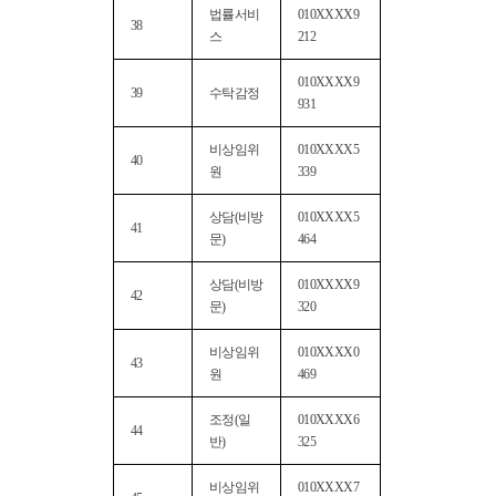
법률서비
010XXXX9
38
스
212
010XXXX9
39
수탁감정
931
비상임위
010XXXX5
40
원
339
상담(비방
010XXXX5
41
문)
464
상담(비방
010XXXX9
42
문)
320
비상임위
010XXXX0
43
원
469
조정(일
010XXXX6
44
반)
325
비상임위
010XXXX7