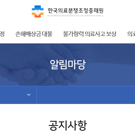
정
손해배상금 대불
불가항력 의료사고 보상
의
알림마당
공지사항