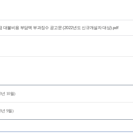
해배상금 대불비용 부담액 부과징수 공고문 (2022년도 신규개설자 대상).pdf
년 10월)
년 9월)