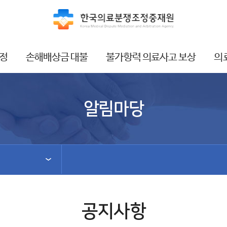
정
손해배상금 대불
불가항력 의료사고 보상
의
알림마당
공지사항