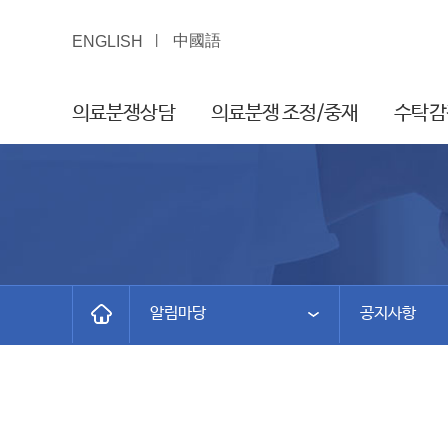
中國語
ENGLISH
의료분쟁상담
의료분쟁 조정/중재
수탁감
알림마당
공지사항