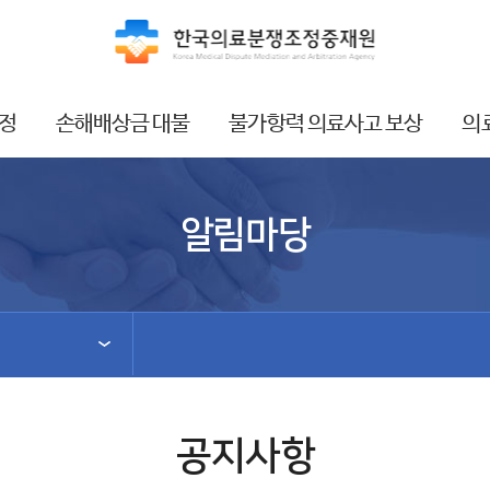
정
손해배상금 대불
불가항력 의료사고 보상
의
알림마당
공지사항