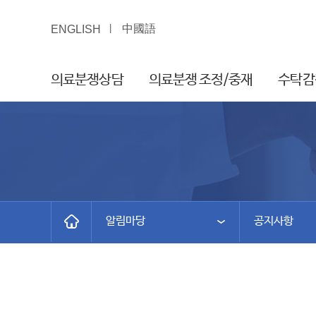
中國語
ENGLISH
의료분쟁상담
의료분쟁 조정/중재
수탁감
알림마당
공지사항