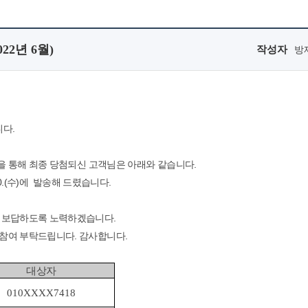
2년 6월)
작성자
방
다.
첨을 통해 최종 당첨되신 고객님은 아래와 같습니다.
0.(수)에 발송해 드렸습니다.
로 보답하도록 노력하겠습니다.
참여 부탁드립니다. 감사합니다.
대상자
010XXXX7418