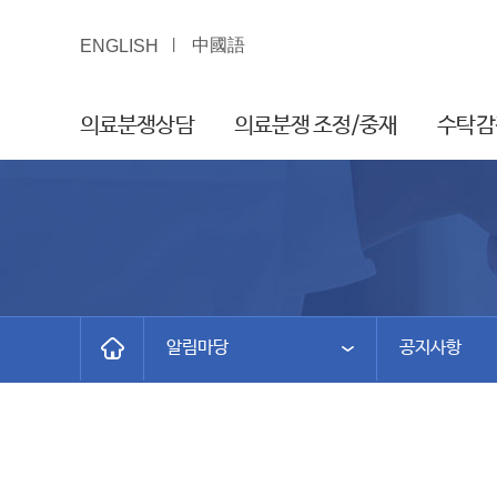
中國語
ENGLISH
의료분쟁상담
의료분쟁 조정/중재
수탁감
알림마당
공지사항