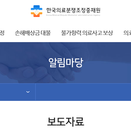
정
손해배상금 대불
불가항력 의료사고 보상
의
알림마당
보도자료