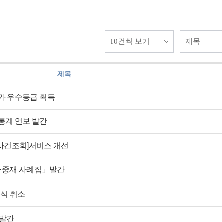
제목
평가 우수등급 획득
통계 연보 발간
사건조회]서비스 개선
조정·중재 사례집」발간
념식 취소
 발간