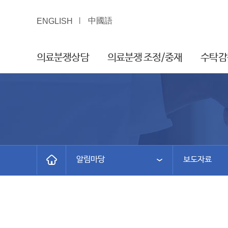
中國語
ENGLISH
의료분쟁상담
의료분쟁 조정/중재
수탁감
알림마당
보도자료