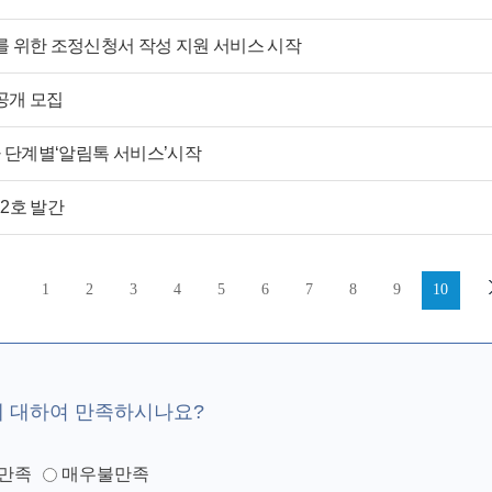
를 위한 조정신청서 작성 지원 서비스 시작
공개 모집
차 단계별‘알림톡 서비스’시작
2호 발간
1
2
3
4
5
6
7
8
9
10
에 대하여 만족하시나요?
만족
매우불만족