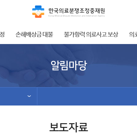
정
손해배상금 대불
불가항력 의료사고 보상
의
알림마당
보도자료