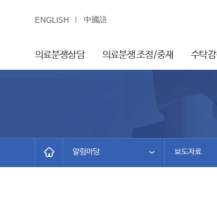
中國語
ENGLISH
의료분쟁상담
의료분쟁 조정/중재
수탁감
알림마당
보도자료