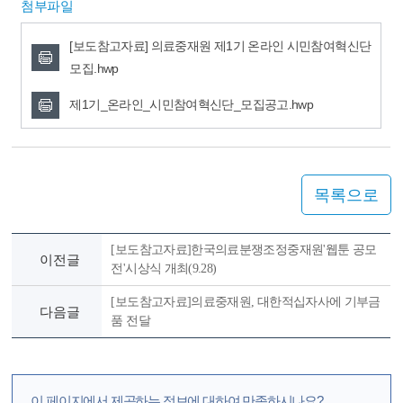
첨부파일
[보도참고자료] 의료중재원 제1기 온라인 시민참여혁신단
모집.hwp
제1기_온라인_시민참여혁신단_모집공고.hwp
목록으로
[보도참고자료]한국의료분쟁조정중재원'웹툰 공모
이전글
전'시상식 개최(9.28)
[보도참고자료]의료중재원, 대한적십자사에 기부금
다음글
품 전달
이 페이지에서 제공하는 정보에 대하여 만족하시나요?