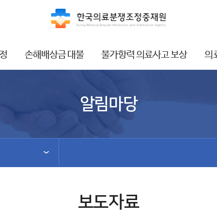
정
손해배상금 대불
불가항력 의료사고 보상
의
알림마당
보도자료