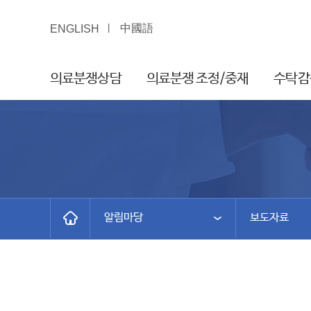
中國語
ENGLISH
의료분쟁상담
의료분쟁 조정/중재
수탁감
알림마당
보도자료