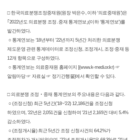
□ 한국의료분쟁조정중재원(원장 박은수, 이하 ‘의료중재원’)은
｢2022년도 의료분쟁 조정․중재 통계연보｣(이하 ‘통계연보’)를
발간하였다.
○ 통계연보는 ‘18년부터 ’22년까지 5년간 처리한 의료분쟁
제도운영 관련 통계데이터로 조정신청, 조정개시, 조정·중재 등
12개 항목으로 구성하였다.
○ 통계연보는 의료중재원 홈페이지 [(
www.k-medi.or.kr
) ☞
알림마당 ☞ 자료실 ☞ 정기간행물]에서 확인할 수 있다.
□ 의료분쟁 조정‧중재 통계연보의 주요내용은 다음과 같다.
○ (조정신청) 최근 5년간(’18~’22) 12,186건을 조정신청
하였으며, ’22년은 2,051건을 신청하여 ’21년 2,169건 대비 5.4%
감소하였다.
○ (조정개시율) 최근 5년간 조정 신청사건의 64.2%가
조정절차가 개시되었으며, ’22년 조정개시율*은 68.3%로 ’21년