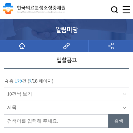
알림마당
입찰공고
총
건 (
/18 페이지)
179
7