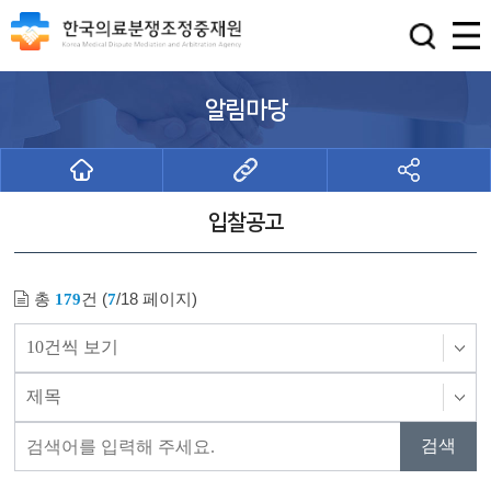
알림마당
입찰공고
총
건 (
/18 페이지)
179
7