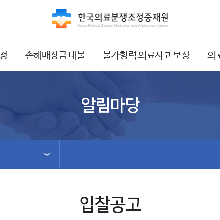
정
손해배상금 대불
불가항력 의료사고 보상
의
알림마당
입찰공고