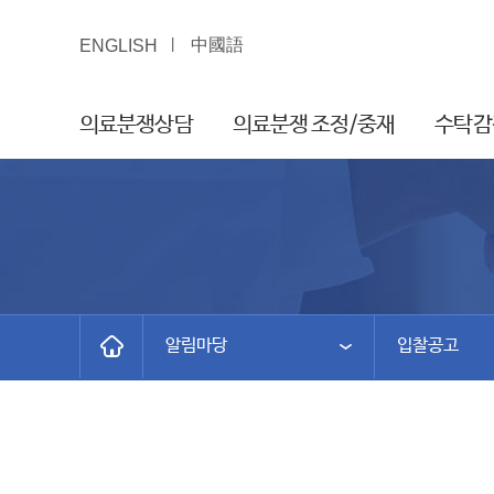
中國語
ENGLISH
의료분쟁상담
의료분쟁 조정/중재
수탁감
알림마당
입찰공고