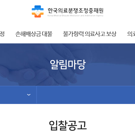
정
손해배상금 대불
불가항력 의료사고 보상
의
알림마당
입찰공고