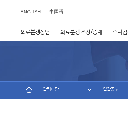
中國語
ENGLISH
의료분쟁상담
의료분쟁 조정/중재
수탁감
알림마당
입찰공고