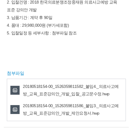
2. 입찰건명 : 2018 한국의료분쟁조정중재원 의료사고예방 교육
표준 강의안 개발
3. 납품기간 : 계약 후 90일
4. 품대 : 29,980,000원 (부가세포함)
5. 입찰일정 등 세부사항 : 첨부파일 참조
첨부파일
20180518154-00_1526359811582_붙임4._의료사고예
방_교육_표준강의안_개발_입찰_공고문수정.hwp
20180518154-00_1526359811586_붙임3._의료사고예
방_교육_표준강의안_개발_제안요청서.hwp