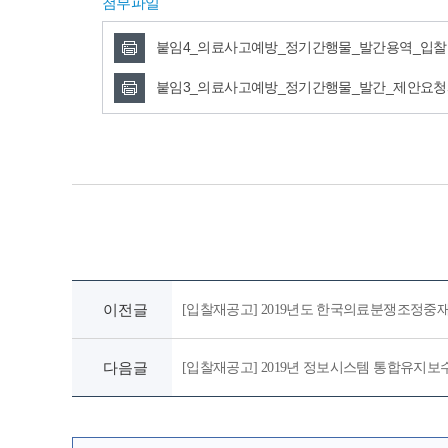
첨부파일
붙임4_의료사고예방_정기간행물_발간용역_입찰공
붙임3_의료사고예방_정기간행물_발간_제안요청서
이전글
[입찰재공고] 2019년도 한국의료분쟁조정
다음글
[입찰재공고] 2019년 정보시스템 통합유지보