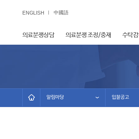
中國語
ENGLISH
의료분쟁상담
의료분쟁 조정/중재
수탁감
알림마당
입찰공고