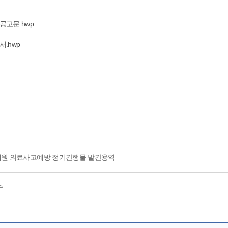
고문.hwp
.hwp
중재원 의료사고예방 정기간행물 발간용역
수