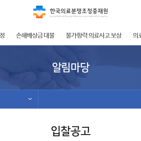
정
손해배상금 대불
불가항력 의료사고 보상
의
알림마당
입찰공고