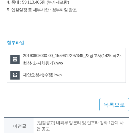
4. 품대 : 59,113,465원 (부가세포함)
5. 입찰일정 등 세부사항 : 첨부파일 참조
첨부파일
20190603030-00_1559617297349_재공고서(1425-국가-
협상-소-자체평가).hwp
제안요청서(수정).hwp
목록으로
[입찰공고] 내외부 망분리 및 인프라 강화 1단계 사
이전글
업 공고