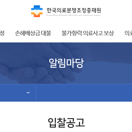
정
손해배상금 대불
불가항력 의료사고 보상
의
알림마당
입찰공고