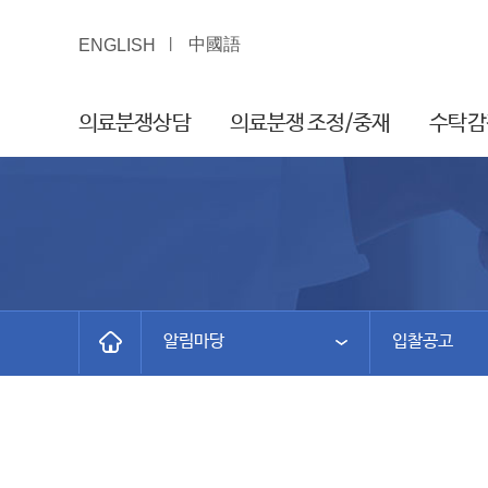
中國語
ENGLISH
의료분쟁상담
의료분쟁 조정/중재
수탁감
알림마당
입찰공고