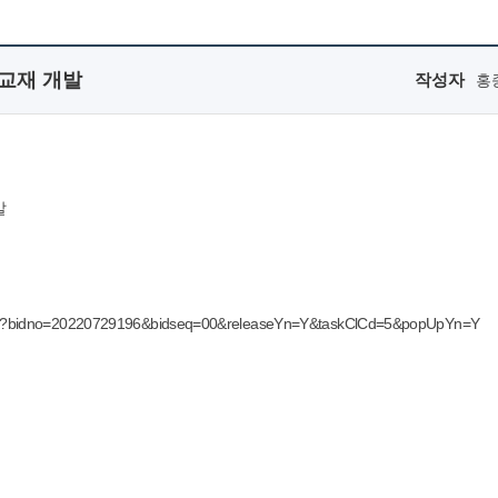
 교재 개발
작성자
홍
발
foDtl.do?bidno=20220729196&bidseq=00&releaseYn=Y&taskClCd=5&popUpYn=Y