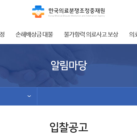
정
손해배상금 대불
불가항력 의료사고 보상
의
알림마당
입찰공고