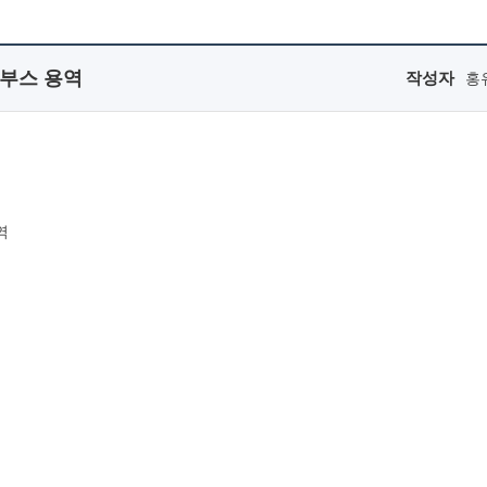
보부스 용역
작성자
홍
역