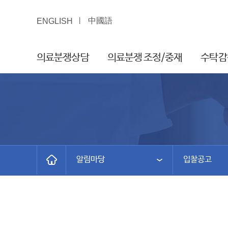
中國語
ENGLISH
의료분쟁상담
의료분쟁 조정/중재
수탁감
알림마당
입찰공고