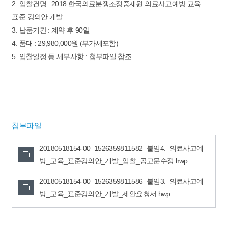
2. 입찰건명 : 2018 한국의료분쟁조정중재원 의료사고예방 교육
표준 강의안 개발
3. 납품기간 : 계약 후 90일
4. 품대 : 29,980,000원 (부가세포함)
5. 입찰일정 등 세부사항 : 첨부파일 참조
첨부파일
20180518154-00_1526359811582_붙임4._의료사고예
방_교육_표준강의안_개발_입찰_공고문수정.hwp
20180518154-00_1526359811586_붙임3._의료사고예
방_교육_표준강의안_개발_제안요청서.hwp