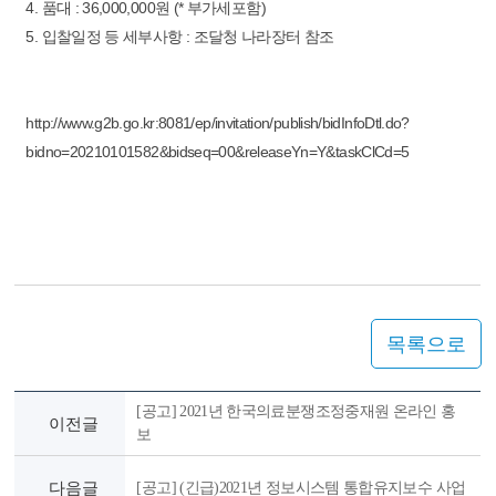
4. 품대 : 36,000,000원 (* 부가세포함)
5. 입찰일정 등 세부사항 : 조달청 나라장터 참조
http://www.g2b.go.kr:8081/ep/invitation/publish/bidInfoDtl.do?
bidno=20210101582&bidseq=00&releaseYn=Y&taskClCd=5
목록으로
[공고] 2021년 한국의료분쟁조정중재원 온라인 홍
이전글
보
다음글
[공고] (긴급)2021년 정보시스템 통합유지보수 사업