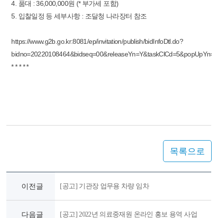
4. 품대 : 36,000,000원 (* 부가세 포함)
5. 입찰일정 등 세부사항 : 조달청 나라장터 참조
https://www.g2b.go.kr:8081/ep/invitation/publish/bidInfoDtl.do?
bidno=20220108464&bidseq=00&releaseYn=Y&taskClCd=5&popUpYn=
* * * * *
목록으로
이전글
[공고] 기관장 업무용 차량 임차
다음글
[공고] 2022년 의료중재원 온라인 홍보 용역 사업