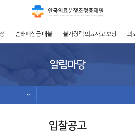
정
손해배상금 대불
불가항력 의료사고 보상
의
알림마당
입찰공고