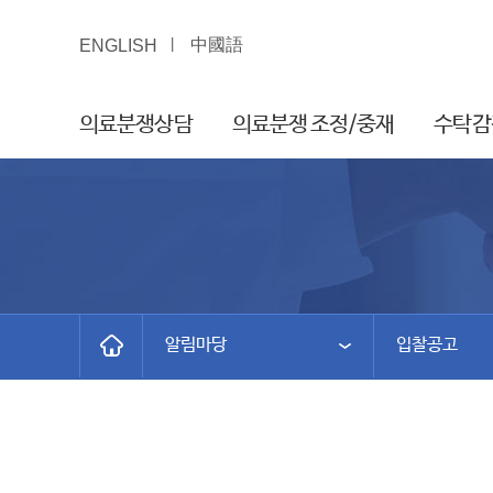
中國語
ENGLISH
의료분쟁상담
의료분쟁 조정/중재
수탁감
알림마당
입찰공고