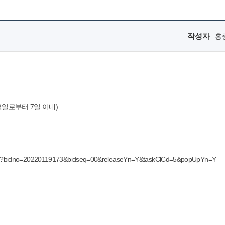
작성자
홍
결일로부터 7일 이내)
foDtl.do?bidno=20220119173&bidseq=00&releaseYn=Y&taskClCd=5&popUpYn=Y