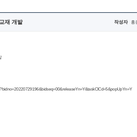
 교재 개발
작성자
홍
발
foDtl.do?bidno=20220729196&bidseq=00&releaseYn=Y&taskClCd=5&popUpYn=Y