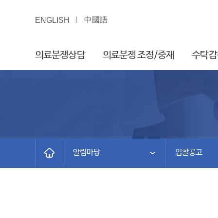
中國語
ENGLISH
의료분쟁상담
의료분쟁 조정/중재
수탁감
알림마당
입찰공고