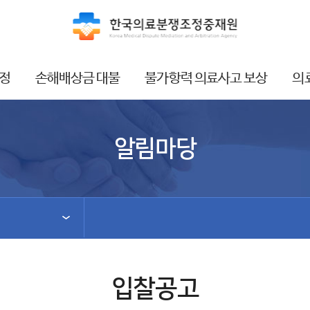
정
손해배상금 대불
불가항력 의료사고 보상
의
알림마당
입찰공고