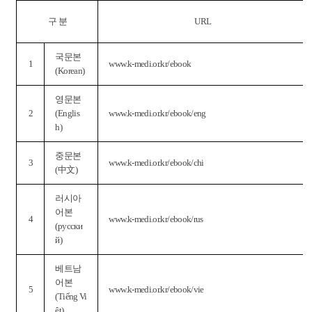
구 분
URL
국문본
1
www.k-medi.or.kr/ebook
(Korean)
영문본
2
(Englis
www.k-medi.or.kr/ebook/eng
h)
중문본
3
www.k-medi.or.kr/ebook/chi
(中文)
러시아
어본
4
www.k-medi.or.kr/ebook/rus
(русски
й)
베트남
어본
5
www.k-medi.or.kr/ebook/vie
(Tiếng Vi
ệt)