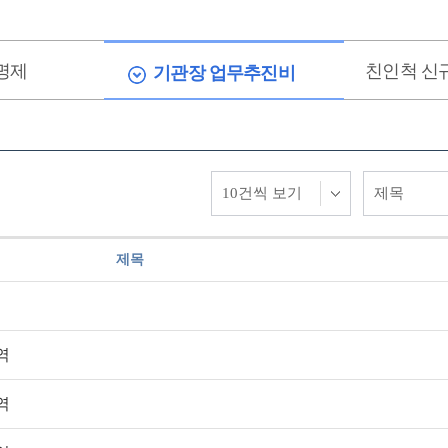
명제
친인척 신
기관장 업무추진비
제목
역
역
역