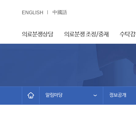
中國語
ENGLISH
의료분쟁상담
의료분쟁 조정/중재
수탁감
알림마당
정보공개