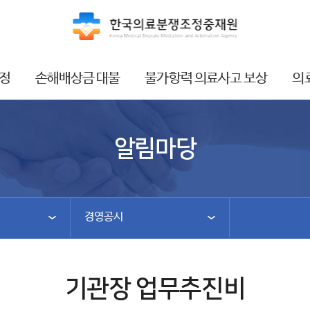
정
손해배상금 대불
불가항력 의료사고 보상
의
알림마당
경영공시
기관장 업무추진비