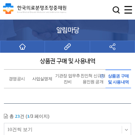
알림마당
상품권 구매 및 사용내역
기관장 업무추
친인척 신규채
상품권 구매
경영공시
사업실명제
진비
용인원 공개
및 사용내역
총
건 (
/3 페이지)
23
1