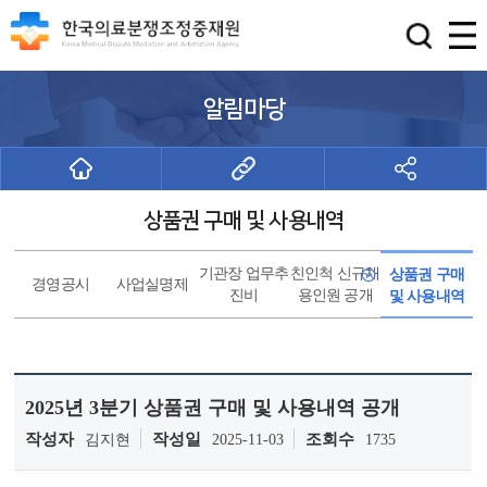
알림마당
상품권 구매 및 사용내역
기관장 업무추
친인척 신규채
상품권 구매
경영공시
사업실명제
진비
용인원 공개
및 사용내역
2025년 3분기 상품권 구매 및 사용내역 공개
작성자
작성일
조회수
김지현
2025-11-03
1735