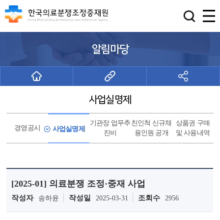
알림마당
사업실명제
기관장 업무추
친인척 신규채
상품권 구매
경영공시
사업실명제
진비
용인원 공개
및 사용내역
[2025-01] 의료분쟁 조정·중재 사업
작성자
작성일
조회수
송하윤
2025-03-31
2956