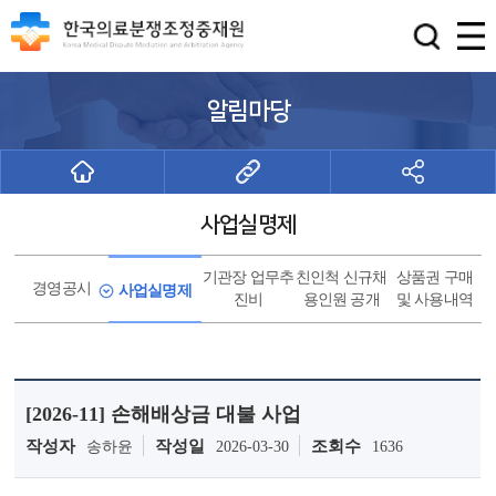
알림마당
사업실명제
기관장 업무추
친인척 신규채
상품권 구매
경영공시
사업실명제
진비
용인원 공개
및 사용내역
[2026-11] 손해배상금 대불 사업
작성자
작성일
조회수
송하윤
2026-03-30
1636