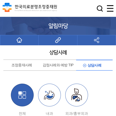
알림마당
상담사례
조정중재사례
감정사례와 예방 TIP
상담사례
전체
내과
외과/흉부외과