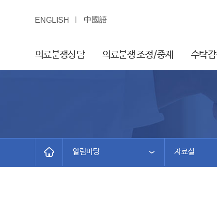
中國語
ENGLISH
의료분쟁상담
의료분쟁 조정/중재
수탁감
알림마당
자료실