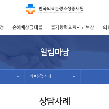
정
손해배상금 대불
불가항력 의료사고 보상
의
알림마당
의료분쟁 사례
상담사례