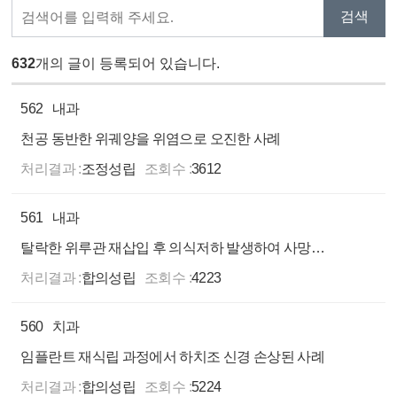
632
개의 글이 등록되어 있습니다.
562
내과
천공 동반한 위궤양을 위염으로 오진한 사례
처리결과 :
조정성립
조회수 :
3612
561
내과
탈락한 위루관 재삽입 후 의식저하 발생하여 사망한 사례
처리결과 :
합의성립
조회수 :
4223
560
치과
임플란트 재식립 과정에서 하치조 신경 손상된 사례
처리결과 :
합의성립
조회수 :
5224