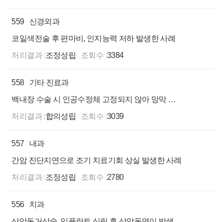
559
신경외과
코일색전술 후 편마비, 인지능력 저하 발생한 사례
처리결과 :
조정성립
조회수 :
3384
558
기타 진료과
백내장 수술 시 인공수정체 고정되지 않아 망막 손상, 실명된 사례
처리결과 :
합의성립
조회수 :
3039
557
내과
간암 진단지연으로 조기 치료기회 상실 발생한 사례
처리결과 :
조정성립
조회수 :
2780
556
치과
상악동거상술, 임플란트 식립 후 상악동염이 발생한 사례