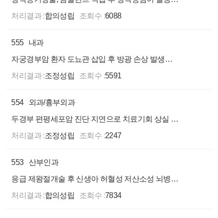
처리결과 :
합의성립
조회수 :
6088
555
내과
자궁경부암 환자 도뇨관 삽입 후 방광 손상 발생한 사례
처리결과 :
조정성립
조회수 :
5591
554
외과/흉부외과
두경부 편평세포암 진단 지연으로 치료기회 상실 주장하는 사례
처리결과 :
조정성립
조회수 :
2247
553
산부인과
응급 제왕절개술 후 신생아 허혈성 저산소성 뇌병변 발생한 사례
처리결과 :
합의성립
조회수 :
7834