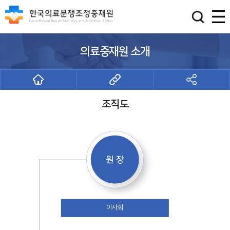
의료중재원 소개
조직도
조직도
원 장
이사회