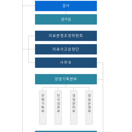
감사
감사실
의료분쟁조정위원회
의료사고감정단
사무국
경영기획본부
전략기획부
인사성과부
경영관리부
정보운영부