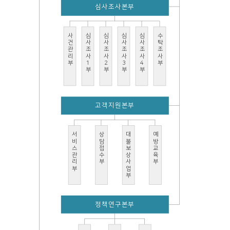
심사조사본부
사건관리부
심사조사1부
심사조사2부
심사조사3부
심사조사4부
수탁조사부
고객지원본부
서비스관리부
상담접수부
대불보상사업부
예방교육부
정책연구본부