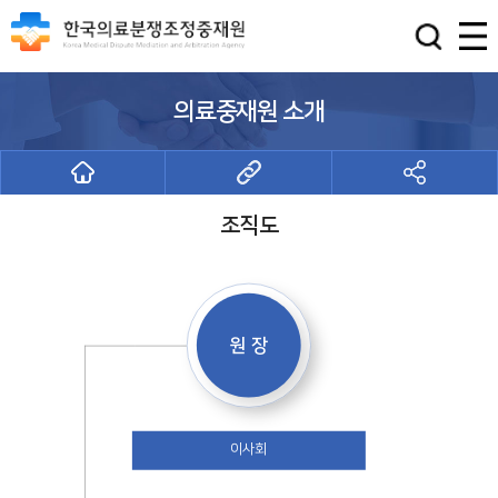
의료중재원 소개
조직도
조직도
원 장
이사회