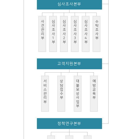
심사조사본부
사건관리부
심사조사1부
심사조사2부
심사조사3부
심사조사4부
수탁조사부
고객지원본부
서비스관리부
상담접수부
대불보상사업부
예방교육부
정책연구본부