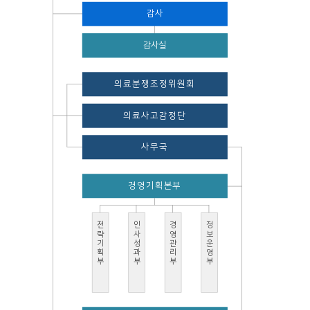
감사
감사실
의료분쟁조정위원회
의료사고감정단
사무국
경영기획본부
전략기획부
인사성과부
경영관리부
정보운영부