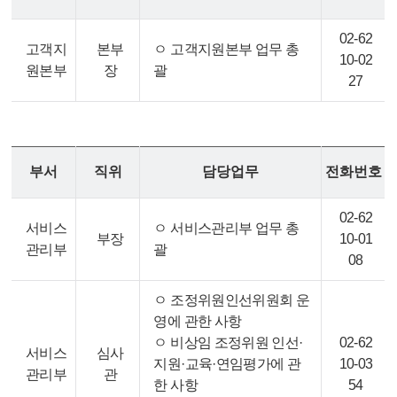
02-62
고객지
본부
ㅇ 고객지원본부 업무 총
10-02
원본부
장
괄
27
부서
직위
담당업무
전화번호
02-62
서비스
ㅇ 서비스관리부 업무 총
부장
10-01
관리부
괄
08
ㅇ 조정위원인선위원회 운
영에 관한 사항
ㅇ 비상임 조정위원 인선·
02-62
서비스
심사
지원·교육·연임평가에 관
10-03
관리부
관
한 사항
54