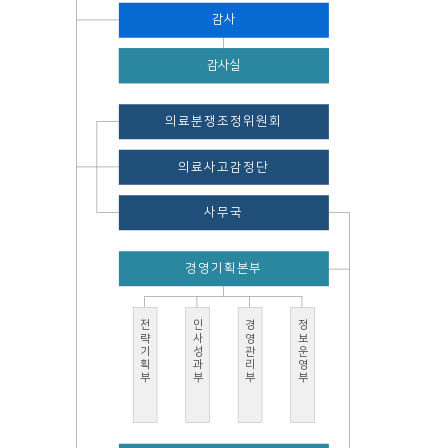
감사
감사실
의료분쟁조정위원회
의료사고감정단
사무국
경영기획본부
전략기획부
인사성과부
경영관리부
정보운영부