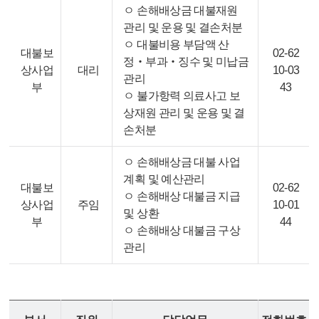
ㅇ 손해배상금 대불재원
관리 및 운용 및 결손처분
ㅇ 대불비용 부담액 산
대불보
02-62
정‧부과‧징수 및 미납금
상사업
대리
10-03
관리
부
43
ㅇ 불가항력 의료사고 보
상재원 관리 및 운용 및 결
손처분
ㅇ 손해배상금 대불 사업
계획 및 예산관리
대불보
02-62
ㅇ 손해배상 대불금 지급
상사업
주임
10-01
및 상환
부
44
ㅇ 손해배상 대불금 구상
관리