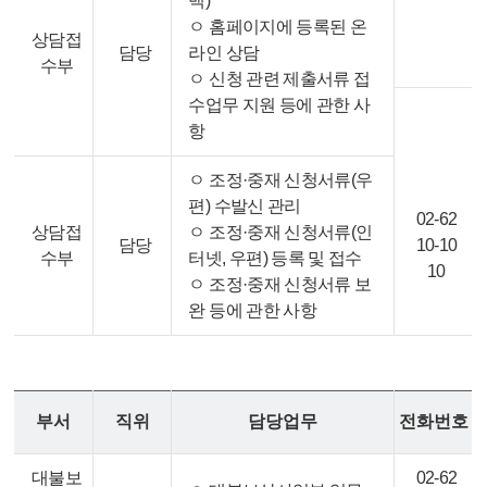
백)
ㅇ 홈페이지에 등록된 온
상담접
담당
라인 상담
수부
ㅇ 신청 관련 제출서류 접
수업무 지원 등에 관한 사
항
ㅇ 조정·중재 신청서류(우
편) 수발신 관리
02-62
상담접
ㅇ 조정·중재 신청서류(인
담당
10-10
수부
터넷, 우편) 등록 및 접수
10
ㅇ 조정·중재 신청서류 보
완 등에 관한 사항
부서
직위
담당업무
전화번호
대불보
02-62