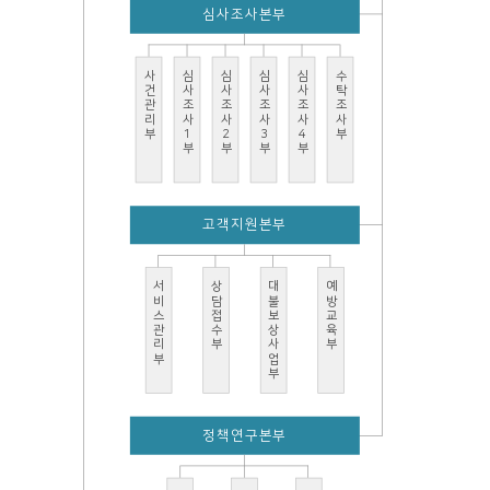
심사조사본부
사건관리부
심사조사1부
심사조사2부
심사조사3부
심사조사4부
수탁조사부
고객지원본부
서비스관리부
상담접수부
대불보상사업부
예방교육부
정책연구본부