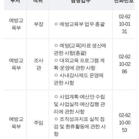
부서
직위
담당업무
전화번호
02-62
예방교
부장
ㅇ 예방교육부 업무 총괄
10-01
육부
31
ㅇ 예방(교육)자료 생산에
관한 사항(총괄)
02-62
예방교
조사
ㅇ 대외교육 프로그램 계
10-02
육부
관
획·운영에 관한 사항
86
ㅇ 사내강사제도 운영에
관한 사항
ㅇ 사업계획·예산안 수립
및 사업실적·예산집행 관
리에 관한 사항
02-62
예방교
ㅇ 조직성과지표 실적 점
주임
10-00
육부
검 및 환류활동에 관한 사
53
항