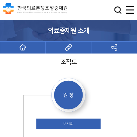
의료중재원 소개
조직도
조직도
원 장
이사회