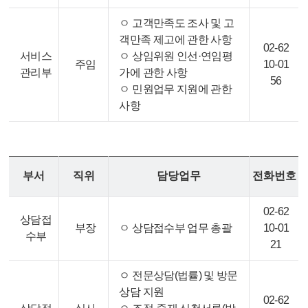
ㅇ 고객만족도 조사 및 고
객만족 제고에 관한 사항
02-62
서비스
ㅇ 상임위원 인선·연임평
주임
10-01
관리부
가에 관한 사항
56
ㅇ 민원업무 지원에 관한
사항
부서
직위
담당업무
전화번호
02-62
상담접
부장
ㅇ 상담접수부 업무 총괄
10-01
수부
21
ㅇ 전문상담(법률) 및 방문
상담 지원
02-62