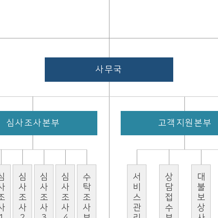
사무국
심사조사본부
고객지원본부
조사1부
심사조사2부
심사조사3부
심사조사4부
수탁조사부
서비스관리부
상담접수부
대불보상사업부