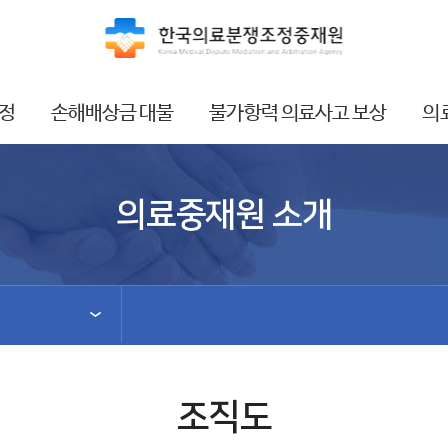
정
손해배상금 대불
불가항력 의료사고 보상
의
의료중재원 소개
조직도