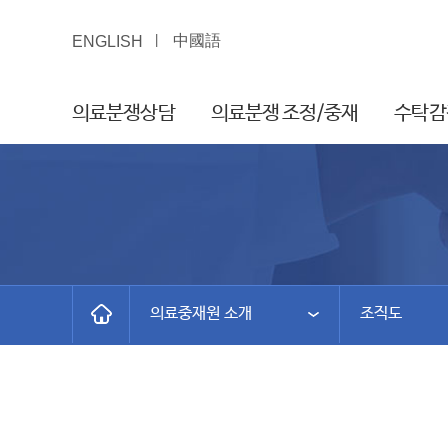
中國語
ENGLISH
의료분쟁상담
의료분쟁 조정/중재
수탁감
의료중재원 소개
조직도