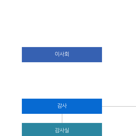
조직도
이사회
감사
감사실