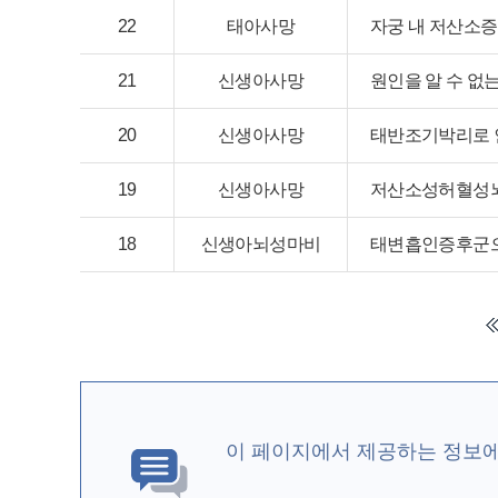
22
태아사망
자궁 내 저산소증
21
신생아사망
원인을 알 수 없
20
신생아사망
태반조기박리로 
19
신생아사망
저산소성허혈성뇌
18
신생아뇌성마비
태변흡인증후군으
이 페이지에서 제공하는 정보