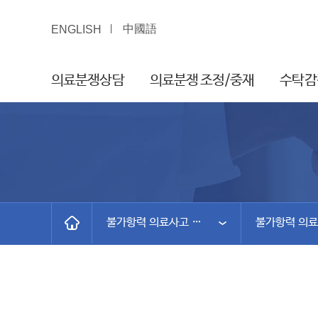
中國語
ENGLISH
의료분쟁상담
의료분쟁 조정/중재
수탁감
불가항력 의료사고 보상