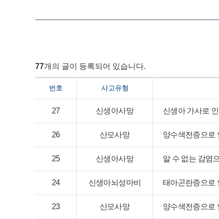
77
개의 글이 등록되어 있습니다.
번호
사고유형
27
신생아사망
신생아 가사로 인
26
산모사망
양수색전증으로 
25
신생아사망
알 수 없는 감염
24
신생아뇌성마비
태아곤란증으로 
23
산모사망
양수색전증으로 