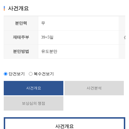
사건개요
분만력
무
재태주부
39+5일
산
분만방법
유도분만
단건보기
복수건보기
사건개요
사건분석
보상심의 쟁점
사건개요