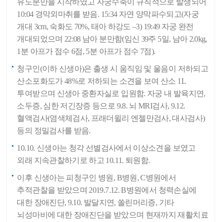
유도분만을 시작하였고 자궁수축이 규칙적으로 발생되어
10:04 경막외마취를 받음. 15:34 자연 양막파수되고(자궁
개대 3cm, 숙화도 70%, 태아 하강도 –3) 19:49 자궁 완전
개대되었으며 22:08 남아 분만함(임신 39주 5일, 남아 2.0kg,
1분 아프가 점수 6점, 5분 아프가 점수 7점).
청구인(이하 신생아)은 출생 시 움직임 및 울음이 저하되고
산소포화도가 48%로 저하되는 소견을 보여 산소 1L
투여받으며 신생아 중환자실로 입원함. 자궁 내 발육지연,
소두증, 심한 저긴장증 등으로 9.8. 뇌 MRI검사, 9.12.
혈액검사(염색체검사, 프래더윌리 엔젤만검사, 대사검사)
등의 정밀검사를 받음.
10.10. 신생아는 청각 선별검사에서 이상소견을 보였고
외래 지속관찰하기로 하고 10.11. 퇴원함.
이후 신생아는 피청구인 병원, B병원, C병원에서
추적관찰을 받았으며 2019.7.12. B병원에서 청력손실에
대한 장애진단, 9.10. 발달지연, 쏠린머리증, 기타
뇌성마비에 대한 장애진단을 받았으며 현재까지 재활치료