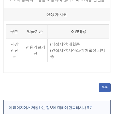
신생아 사인
구분
발급기관
소견내용
사망
(직접사인)패혈증
전원의료기
진단
(간접사인)저산소성 허혈성 뇌병
관
서
증
목록
이 페이지에서 제공하는 정보에 대하여 만족하시나요?