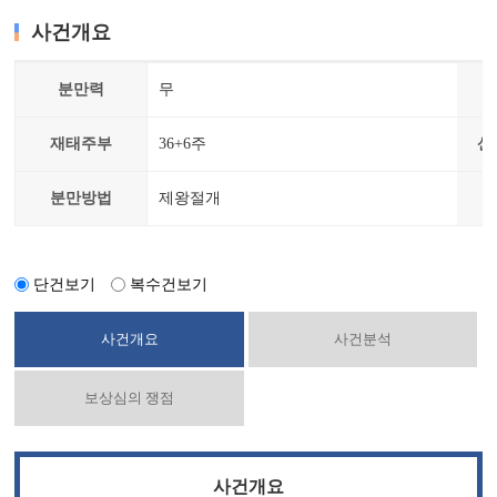
사건개요
분만력
무
재태주부
36+6주
산
분만방법
제왕절개
단건보기
복수건보기
사건개요
사건분석
보상심의 쟁점
사건개요