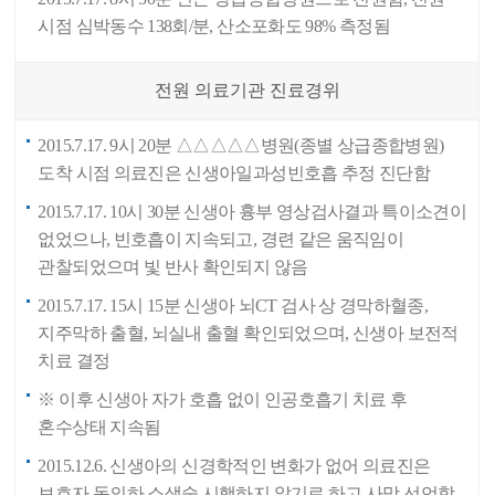
시점 심박동수 138회/분, 산소포화도 98% 측정됨
전원 의료기관 진료경위
2015.7.17. 9시 20분 △△△△△병원(종별 상급종합병원)
도착 시점 의료진은 신생아일과성빈호흡 추정 진단함
2015.7.17. 10시 30분 신생아 흉부 영상검사결과 특이소견이
없었으나, 빈호흡이 지속되고, 경련 같은 움직임이
관찰되었으며 빛 반사 확인되지 않음
2015.7.17. 15시 15분 신생아 뇌CT 검사 상 경막하혈종,
지주막하 출혈, 뇌실내 출혈 확인되었으며, 신생아 보전적
치료 결정
※ 이후 신생아 자가 호흡 없이 인공호흡기 치료 후
혼수상태 지속됨
2015.12.6. 신생아의 신경학적인 변화가 없어 의료진은
보호자 동의하 소생술 시행하지 않기로 하고 사망 선언함